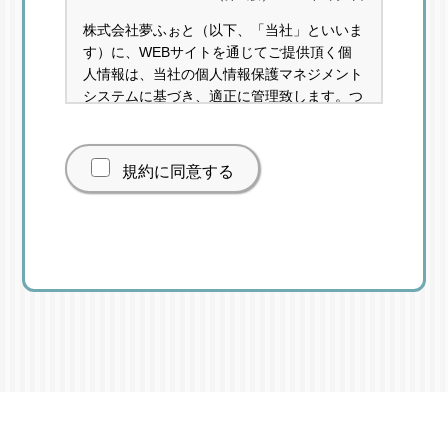
株式会社夢ふぉと（以下、「当社」といいま
す）に、WEBサイトを通じてご提供頂く個
人情報は、当社の個人情報保護マネジメント
システムに基づき、適正に管理致します。つ
きましては、次に示す内容を確認の上、「規
約に同意して次に進む」に押下をお願い致し
ます。
規約に同意する
個人情報保護管理者 大野 達也
連絡先：0120-927-928
1.利用目的
○見積り依頼
当該見積りに関する対応、サービスの提案及
び提供のため
○資料請求
資料請求に関する対応、ご連絡及び発送のた
め
○お問い合わせ